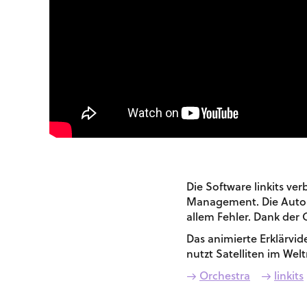
Die Software linkits ver
Management. Die Automa
allem Fehler. Dank der C
Das animierte Erklärvid
nutzt Satelliten im Wel
→
Orchestra
→
linkits